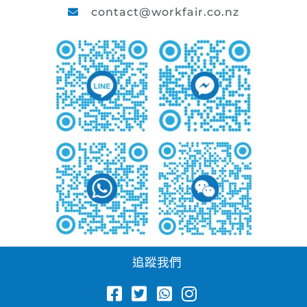
contact@workfair.co.nz
追蹤我們